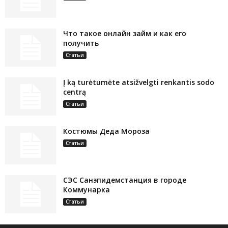
Что такое онлайн займ и как его
получить
Статьи
Į ką turėtumėte atsižvelgti renkantis sodo
centrą
Статьи
Костюмы Деда Мороза
Статьи
СЭС Санэпидемстанция в городе
Коммунарка
Статьи