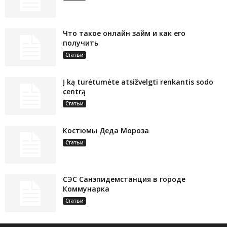
Что такое онлайн займ и как его
получить
Статьи
Į ką turėtumėte atsižvelgti renkantis sodo
centrą
Статьи
Костюмы Деда Мороза
Статьи
СЭС Санэпидемстанция в городе
Коммунарка
Статьи