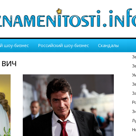
й шоу-бизнес
Российский шоу-бизнес
Скандалы
З
н ВИЧ
З
У
З
З
Р
З
Лу
Но