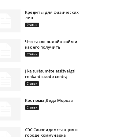
Кредиты для физических
лиц
Статьи
Что такое онлайн займ и
как его получить
Статьи
Į ką turėtumėte atsižvelgti
renkantis sodo centrą
Статьи
Костюмы Деда Мороза
Статьи
СЭС Санэпидемстанция в
городе Коммунарка