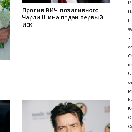
Ре
Против ВИЧ-позитивного
Н
Чарли Шина подан первый
Ш
иск
Ф
Уч
с
С
с
С
с
М
К
Б
С
С