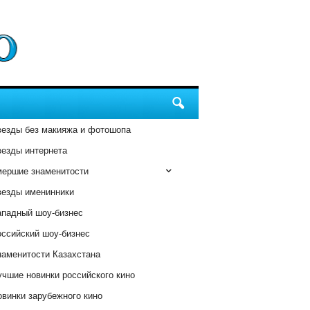
везды без макияжа и фотошопа
везды интернета
мершие знаменитости
везды именинники
ападный шоу-бизнес
оссийский шоу-бизнес
наменитости Казахстана
чшие новинки российского кино
винки зарубежного кино