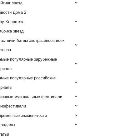
йтинг звезд
овости Дома 2
оу Холостяк
абрика звезд
астники битвы экстрасенсов всех
езонов
амые популярные зарубежные
ериалы
амые популярные российские
ериалы
ировые музыкальные фестивали
инофестивали
еременные знаменитости
кандалы
татьи