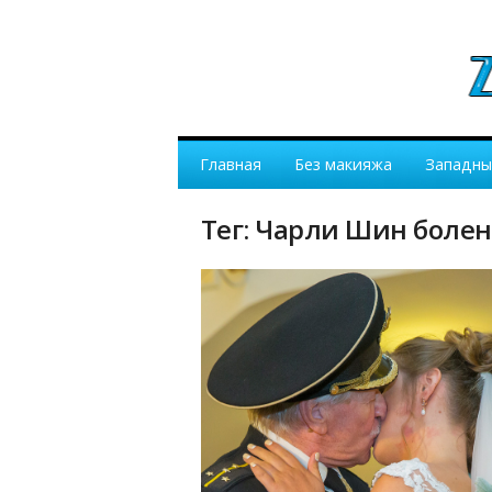
Главная
Без макияжа
Западны
Тег: Чарли Шин боле