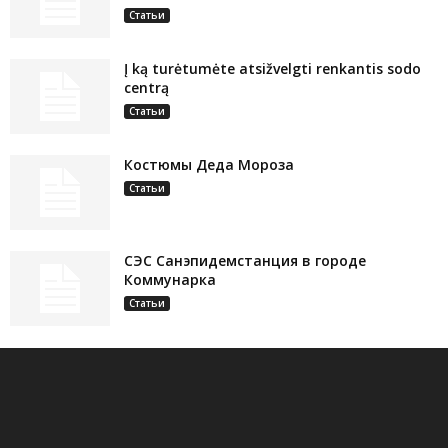
Статьи
Į ką turėtumėte atsižvelgti renkantis sodo
centrą
Статьи
Костюмы Деда Мороза
Статьи
СЭС Санэпидемстанция в городе
Коммунарка
Статьи