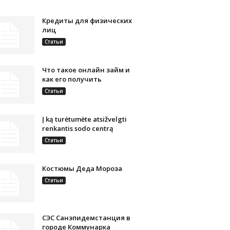
Кредиты для физических
лиц
Статьи
Что такое онлайн займ и
как его получить
Статьи
Į ką turėtumėte atsižvelgti
renkantis sodo centrą
Статьи
Костюмы Деда Мороза
Статьи
СЭС Санэпидемстанция в
городе Коммунарка