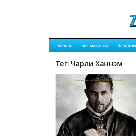
Главная
Без макияжа
Западны
Тег: Чарли Ханнэм