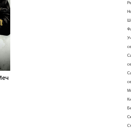
Ре
Н
Ш
Ф
Уч
с
С
с
С
Меч
с
М
К
Б
С
С