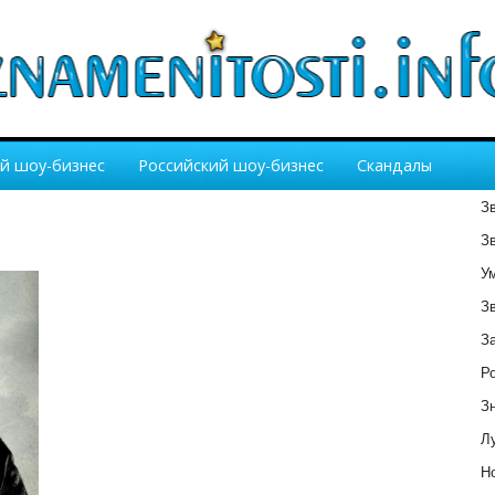
й шоу-бизнес
Российский шоу-бизнес
Скандалы
З
З
У
З
З
Р
З
Лу
Но