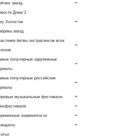
йтинг звезд
овости Дома 2
оу Холостяк
абрика звезд
астники битвы экстрасенсов всех
езонов
амые популярные зарубежные
ериалы
амые популярные российские
ериалы
ировые музыкальные фестивали
инофестивали
еременные знаменитости
кандалы
татьи