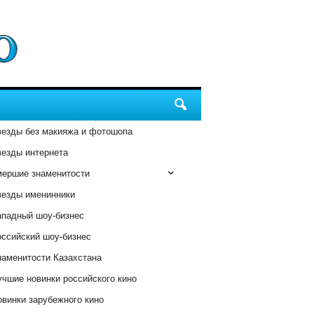
везды без макияжа и фотошопа
везды интернета
мершие знаменитости
везды именинники
ападный шоу-бизнес
оссийский шоу-бизнес
наменитости Казахстана
чшие новинки российского кино
винки зарубежного кино