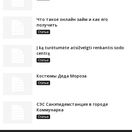
Что такое онлайн займ и как его
получить
Статьи
Į ką turėtumėte atsižvelgti renkantis sodo
centrą
Статьи
Костюмы Деда Мороза
Статьи
СЭС Санэпидемстанция в городе
Коммунарка
Статьи