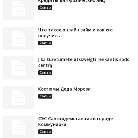
Кредиты для физических лиц
Статьи
Что такое онлайн займ и как его
получить
Статьи
Į ką turėtumėte atsižvelgti renkantis sodo
centrą
Статьи
Костюмы Деда Мороза
Статьи
СЭС Санэпидемстанция в городе
Коммунарка
Статьи