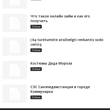
Что такое онлайн займ и как его
получить
Статьи
Į ką turėtumėte atsižvelgti renkantis sodo
centrą
Статьи
Костюмы Деда Мороза
Статьи
СЭС Санэпидемстанция в городе
Коммунарка
Статьи