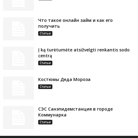
Что такое онлайн займ и как его
получить
Статьи
Į ką turėtumėte atsižvelgti renkantis sodo
centrą
Статьи
Костюмы Деда Мороза
Статьи
СЭС Санэпидемстанция в городе
Коммунарка
Статьи