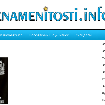
й шоу-бизнес
Российский шоу-бизнес
Скандалы
З
З
У
З
З
Р
З
Лу
Но