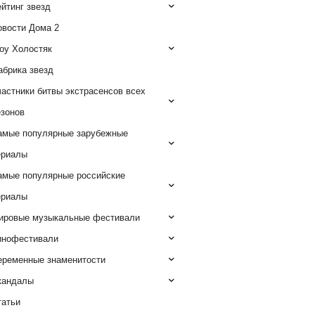
йтинг звезд
овости Дома 2
оу Холостяк
абрика звезд
астники битвы экстрасенсов всех
езонов
амые популярные зарубежные
ериалы
амые популярные российские
ериалы
ировые музыкальные фестивали
инофестивали
еременные знаменитости
кандалы
татьи