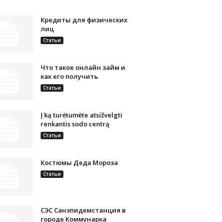
Кредиты для физических
лиц
Статьи
Что такое онлайн займ и
как его получить
Статьи
Į ką turėtumėte atsižvelgti
renkantis sodo centrą
Статьи
Костюмы Деда Мороза
Статьи
СЭС Санэпидемстанция в
городе Коммунарка