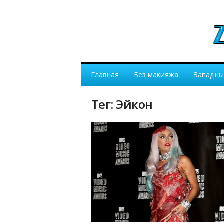
Главная
Без макияжа
Западны
Тег: Эйкон