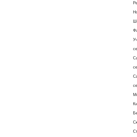
Ре
Н
Ш
Ф
Уч
с
С
с
С
с
М
К
Б
С
С