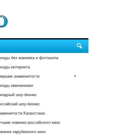
везды без макияжа и фотошопа
везды интернета
мершие знаменитости
везды именинники
ападный шоу-бизнес
оссийский шоу-бизнес
наменитости Казахстана
чшие новинки российского кино
винки зарубежного кино