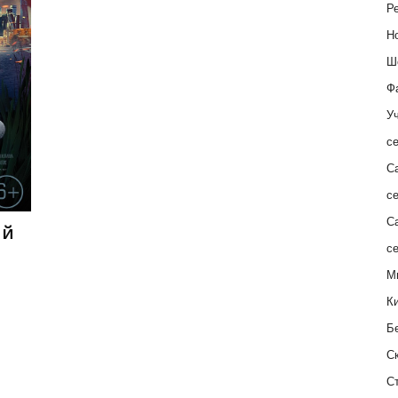
Ре
Н
Ш
Ф
Уч
с
С
с
С
ий
с
М
К
Б
С
С