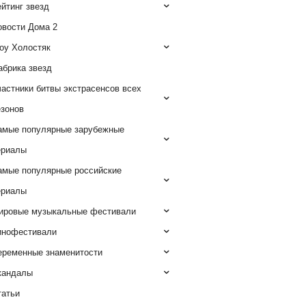
йтинг звезд
овости Дома 2
оу Холостяк
абрика звезд
астники битвы экстрасенсов всех
езонов
амые популярные зарубежные
ериалы
амые популярные российские
ериалы
ировые музыкальные фестивали
инофестивали
еременные знаменитости
кандалы
татьи