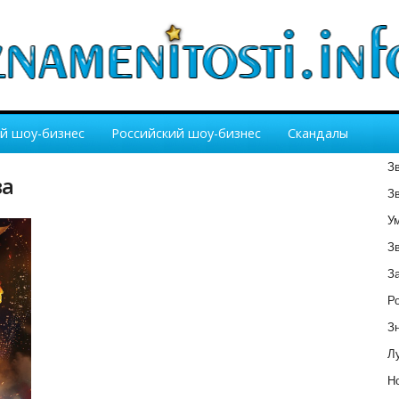
й шоу-бизнес
Российский шоу-бизнес
Скандалы
З
ва
З
У
З
З
Р
З
Лу
Но