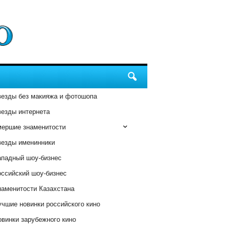
везды без макияжа и фотошопа
везды интернета
мершие знаменитости
везды именинники
ападный шоу-бизнес
оссийский шоу-бизнес
наменитости Казахстана
чшие новинки российского кино
винки зарубежного кино