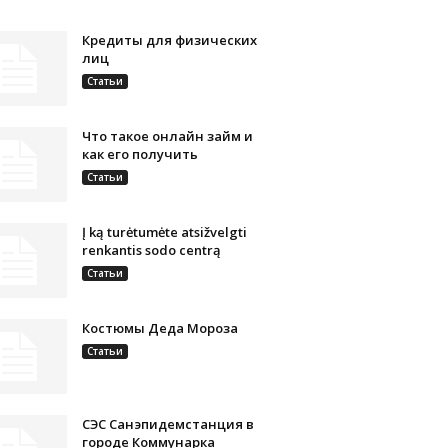
Кредиты для физических
лиц
Статьи
Что такое онлайн займ и
как его получить
Статьи
Į ką turėtumėte atsižvelgti
renkantis sodo centrą
Статьи
Костюмы Деда Мороза
Статьи
СЭС Санэпидемстанция в
городе Коммунарка