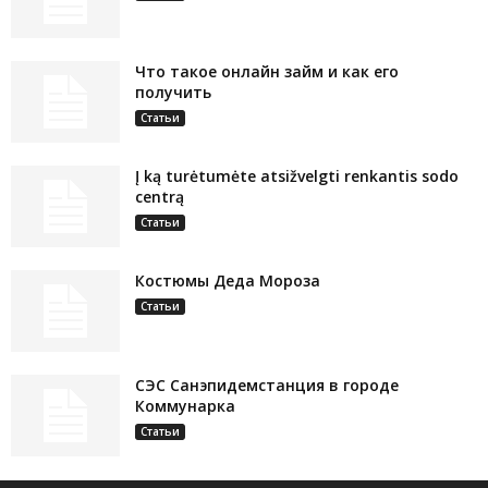
Что такое онлайн займ и как его
получить
Статьи
Į ką turėtumėte atsižvelgti renkantis sodo
centrą
Статьи
Костюмы Деда Мороза
Статьи
СЭС Санэпидемстанция в городе
Коммунарка
Статьи