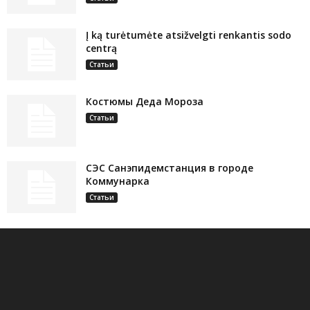
Į ką turėtumėte atsižvelgti renkantis sodo
centrą
Статьи
Костюмы Деда Мороза
Статьи
СЭС Санэпидемстанция в городе
Коммунарка
Статьи