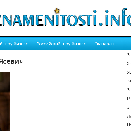
й шоу-бизнес
Российский шоу-бизнес
Скандалы
З
 Ясевич
З
У
З
З
Р
З
Лу
Но