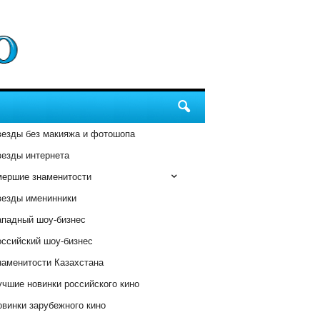
везды без макияжа и фотошопа
везды интернета
мершие знаменитости
везды именинники
ападный шоу-бизнес
оссийский шоу-бизнес
наменитости Казахстана
чшие новинки российского кино
винки зарубежного кино