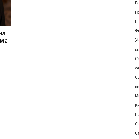
Ре
Н
Ш
Ф
на
ьма
Уч
с
С
с
С
с
М
К
Б
С
С