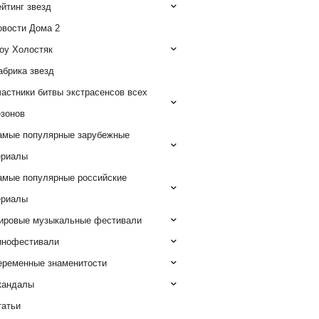
йтинг звезд
овости Дома 2
оу Холостяк
абрика звезд
астники битвы экстрасенсов всех
езонов
амые популярные зарубежные
ериалы
амые популярные российские
ериалы
ировые музыкальные фестивали
инофестивали
еременные знаменитости
кандалы
татьи