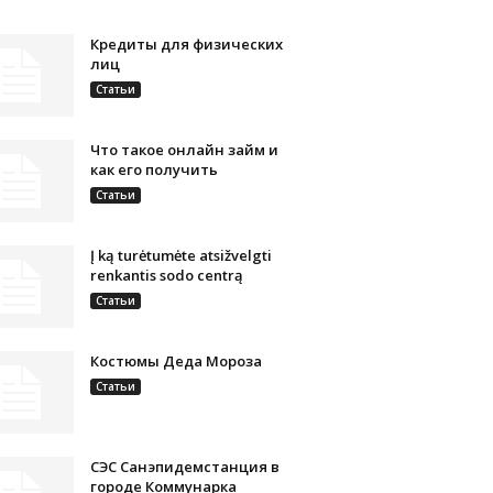
Кредиты для физических
лиц
Статьи
Что такое онлайн займ и
как его получить
Статьи
Į ką turėtumėte atsižvelgti
renkantis sodo centrą
Статьи
Костюмы Деда Мороза
Статьи
СЭС Санэпидемстанция в
городе Коммунарка