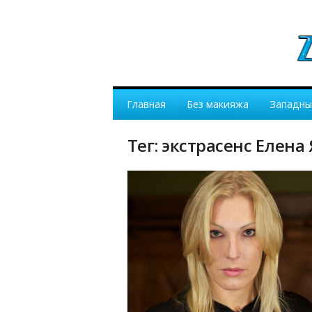
Главная
Без макияжа
Западны
Тег: экстрасенс Елена