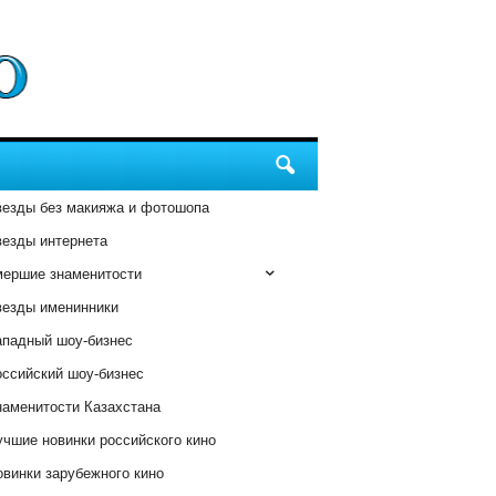
везды без макияжа и фотошопа
везды интернета
мершие знаменитости
везды именинники
ападный шоу-бизнес
оссийский шоу-бизнес
наменитости Казахстана
чшие новинки российского кино
винки зарубежного кино