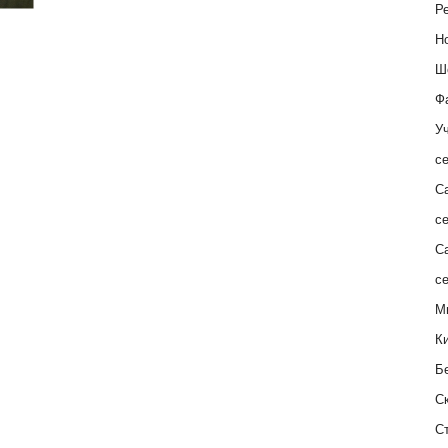
Ре
Н
Ш
Ф
Уч
с
С
с
С
с
М
К
Б
С
С