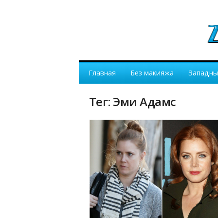
Главная
Без макияжа
Западны
Тег: Эми Адамс