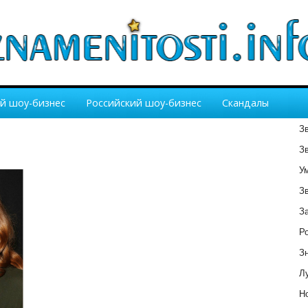
й шоу-бизнес
Российский шоу-бизнес
Скандалы
З
З
У
З
З
Р
З
Лу
Но