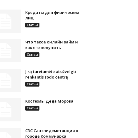
Кредиты для физических
лиц
Статьи
Что такое онлайн займ и
как его получить
Статьи
Į ką turėtumėte atsižvelgti
renkantis sodo centrą
Статьи
Костюмы Деда Мороза
Статьи
СЭС Санэпидемстанция в
городе Коммунарка