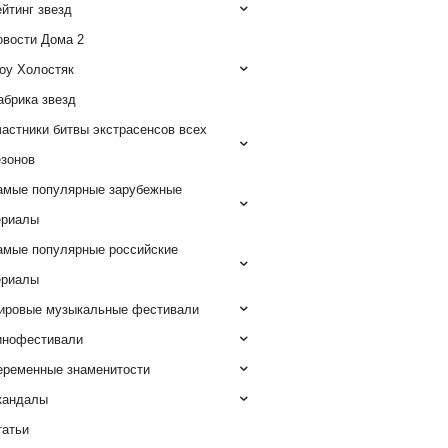
йтинг звезд
овости Дома 2
оу Холостяк
абрика звезд
астники битвы экстрасенсов всех
езонов
амые популярные зарубежные
ериалы
амые популярные российские
ериалы
ировые музыкальные фестивали
инофестивали
еременные знаменитости
кандалы
татьи