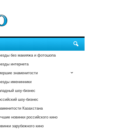
везды без макияжа и фотошопа
везды интернета
мершие знаменитости
везды именинники
ападный шоу-бизнес
оссийский шоу-бизнес
наменитости Казахстана
чшие новинки российского кино
винки зарубежного кино