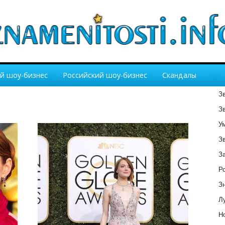
й шоу-бизнес
Российский шоу-бизнес
Скандалы
З
З
У
З
З
Р
З
Лу
Но