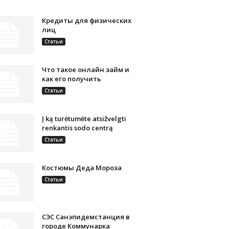
Кредиты для физических
лиц
Статьи
Что такое онлайн займ и
как его получить
Статьи
Į ką turėtumėte atsižvelgti
renkantis sodo centrą
Статьи
Костюмы Деда Мороза
Статьи
СЭС Санэпидемстанция в
городе Коммунарка