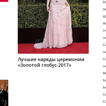
Ре
Н
Ш
Ф
Уч
с
С
с
Лучшие наряды церемонии
С
«Золотой глобус-2017»
с
М
К
Б
С
С