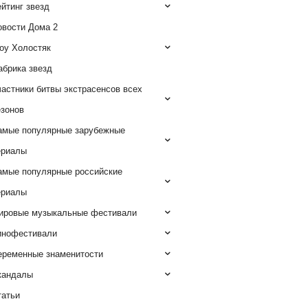
йтинг звезд
овости Дома 2
оу Холостяк
абрика звезд
астники битвы экстрасенсов всех
езонов
амые популярные зарубежные
ериалы
амые популярные российские
ериалы
ировые музыкальные фестивали
инофестивали
еременные знаменитости
кандалы
татьи