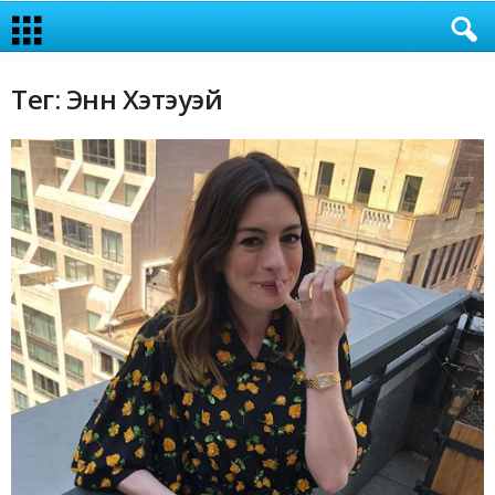
Тег: Энн Хэтэуэй