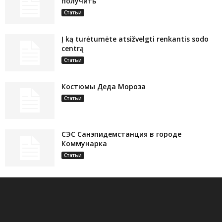
получить
Статьи
Į ką turėtumėte atsižvelgti renkantis sodo
centrą
Статьи
Костюмы Деда Мороза
Статьи
СЭС Санэпидемстанция в городе
Коммунарка
Статьи