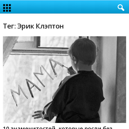
Тег: Эрик Клэптон
10 знаменитостей, которые росли без