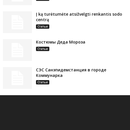
Į ką turėtumėte atsižvelgti renkantis sodo
centrą
Статьи
Костюмы Деда Мороза
Статьи
СЭС Санэпидемстанция в городе
Коммунарка
Статьи