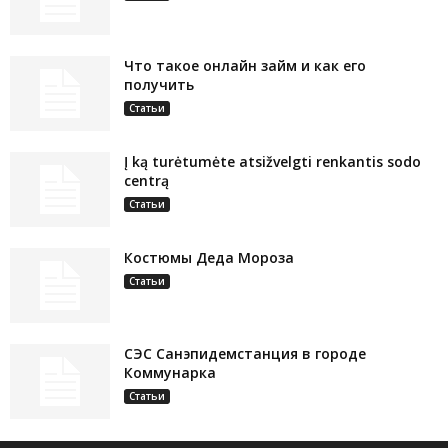
Что такое онлайн займ и как его
получить
Статьи
Į ką turėtumėte atsižvelgti renkantis sodo
centrą
Статьи
Костюмы Деда Мороза
Статьи
СЭС Санэпидемстанция в городе
Коммунарка
Статьи