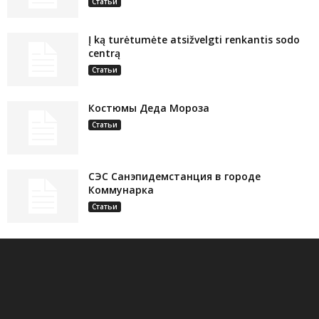
Статьи
Į ką turėtumėte atsižvelgti renkantis sodo
centrą
Статьи
Костюмы Деда Мороза
Статьи
СЭС Санэпидемстанция в городе
Коммунарка
Статьи