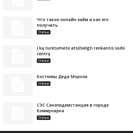
Что такое онлайн займ и как его
получить
Статьи
Į ką turėtumėte atsižvelgti renkantis sodo
centrą
Статьи
Костюмы Деда Мороза
Статьи
СЭС Санэпидемстанция в городе
Коммунарка
Статьи