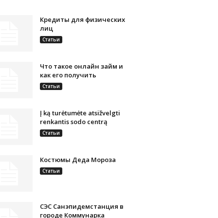
Кредиты для физических
лиц
Статьи
Что такое онлайн займ и
как его получить
Статьи
Į ką turėtumėte atsižvelgti
renkantis sodo centrą
Статьи
Костюмы Деда Мороза
Статьи
СЭС Санэпидемстанция в
городе Коммунарка