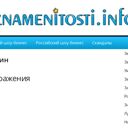
й шоу-бизнес
Российский шоу-бизнес
Скандалы
З
кин
З
У
бражения
З
З
Р
З
Лу
Но