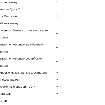
йтинг звезд
овости Дома 2
оу Холостяк
абрика звезд
астники битвы экстрасенсов всех
езонов
амые популярные зарубежные
ериалы
амые популярные российские
ериалы
ировые музыкальные фестивали
инофестивали
еременные знаменитости
кандалы
татьи