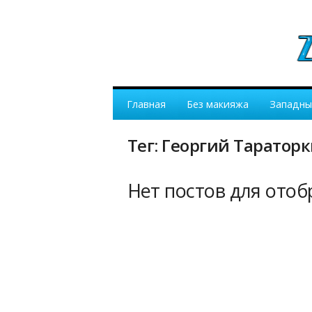
Главная
Без макияжа
Западны
Тег: Георгий Таратор
Нет постов для ото