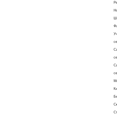
Ре
Н
Ш
Ф
Уч
с
С
с
С
с
М
К
Б
С
С