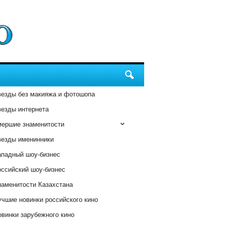
везды без макияжа и фотошопа
везды интернета
мершие знаменитости
везды именинники
ападный шоу-бизнес
оссийский шоу-бизнес
наменитости Казахстана
чшие новинки российского кино
винки зарубежного кино