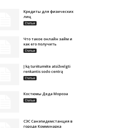
Кредиты для физических
лиц
Статьи
Что такое онлайн займ и
как его получить
Статьи
Į ką turėtumėte atsižvelgti
renkantis sodo centrą
Статьи
Костюмы Деда Мороза
Статьи
СЭС Санэпидемстанция в
городе Коммунарка