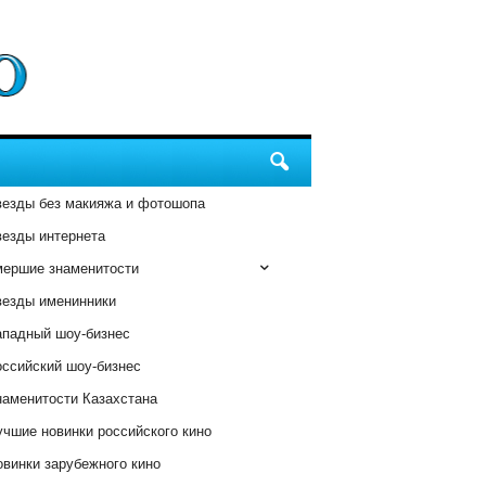
везды без макияжа и фотошопа
везды интернета
мершие знаменитости
везды именинники
ападный шоу-бизнес
оссийский шоу-бизнес
наменитости Казахстана
чшие новинки российского кино
винки зарубежного кино