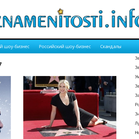
й шоу-бизнес
Российский шоу-бизнес
Скандалы
З
7
З
У
З
З
Р
З
Лу
Но