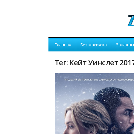
Главная
Без макияжа
Западны
Тег: Кейт Уинслет 201