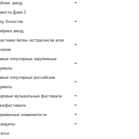
йтинг звезд
овости Дома 2
оу Холостяк
абрика звезд
астники битвы экстрасенсов всех
езонов
амые популярные зарубежные
ериалы
амые популярные российские
ериалы
ировые музыкальные фестивали
инофестивали
еременные знаменитости
кандалы
татьи