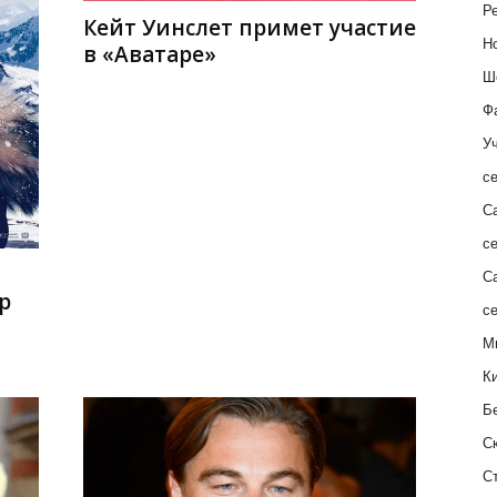
Ре
Кейт Уинслет примет участие
Н
в «Аватаре»
Ш
Ф
Уч
с
С
с
С
р
с
М
К
Б
С
С