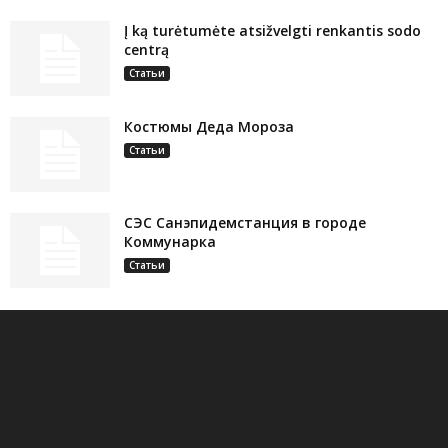
Į ką turėtumėte atsižvelgti renkantis sodo
centrą
Статьи
Костюмы Деда Мороза
Статьи
СЭС Санэпидемстанция в городе
Коммунарка
Статьи