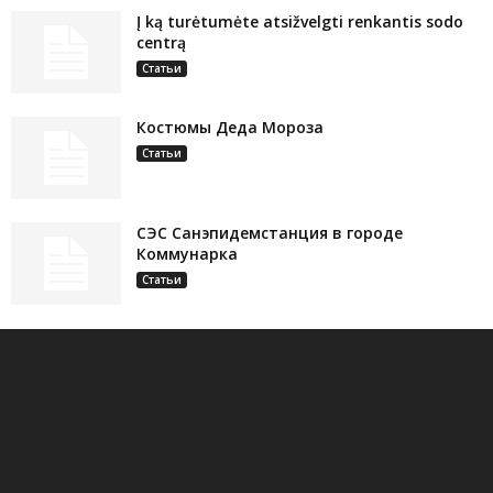
Į ką turėtumėte atsižvelgti renkantis sodo
centrą
Статьи
Костюмы Деда Мороза
Статьи
СЭС Санэпидемстанция в городе
Коммунарка
Статьи