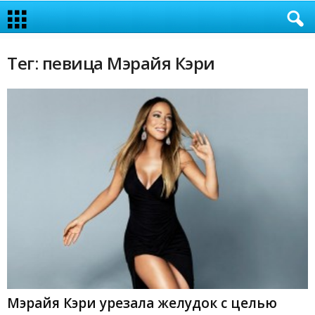
Тег: певица Мэрайя Кэри
Мэрайя Кэри урезала желудок с целью