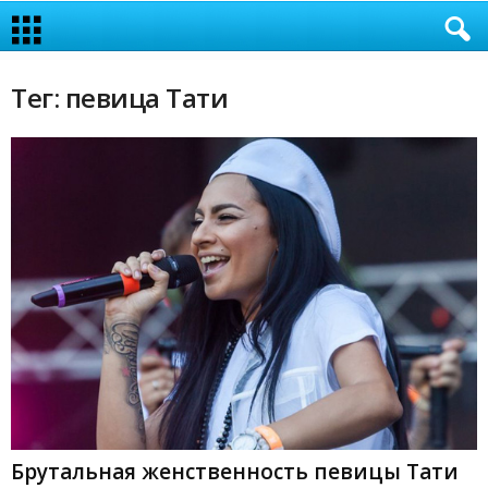
Тег: певица Тати
Брутальная женственность певицы Тати