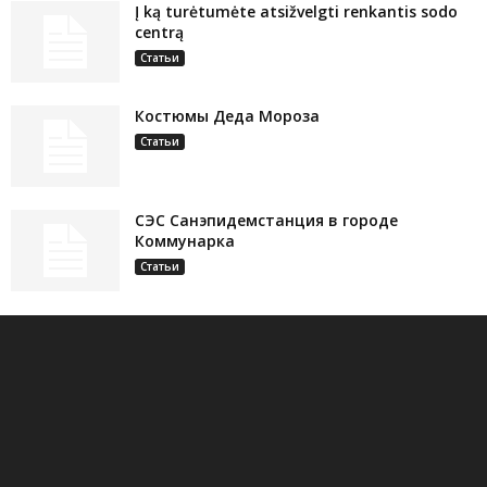
Į ką turėtumėte atsižvelgti renkantis sodo
centrą
Статьи
Костюмы Деда Мороза
Статьи
СЭС Санэпидемстанция в городе
Коммунарка
Статьи