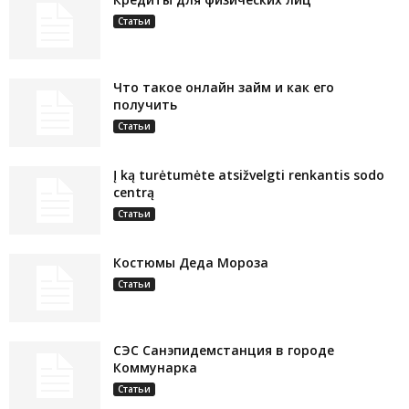
Статьи
Что такое онлайн займ и как его
получить
Статьи
Į ką turėtumėte atsižvelgti renkantis sodo
centrą
Статьи
Костюмы Деда Мороза
Статьи
СЭС Санэпидемстанция в городе
Коммунарка
Статьи