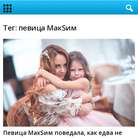
Тег: певица МакSим
Певица МакSим поведала, как едва не