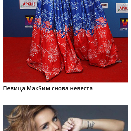
Певица МакSим снова невеста