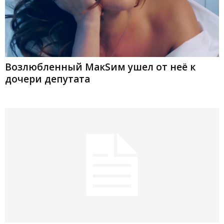
Возлюбленный МакSим ушел от неё к
дочери депутата