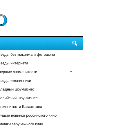
везды без макияжа и фотошопа
везды интернета
мершие знаменитости
везды именинники
ападный шоу-бизнес
оссийский шоу-бизнес
наменитости Казахстана
чшие новинки российского кино
винки зарубежного кино