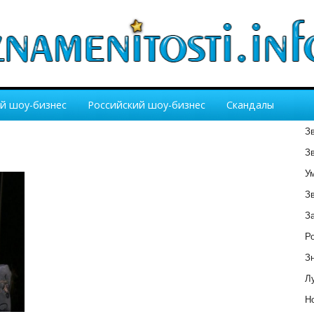
й шоу-бизнес
Российский шоу-бизнес
Скандалы
З
З
У
З
З
Р
З
Лу
Но