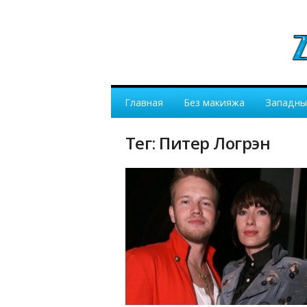
Главная
Без макияжа
Западны
Тег: Питер Логрэн