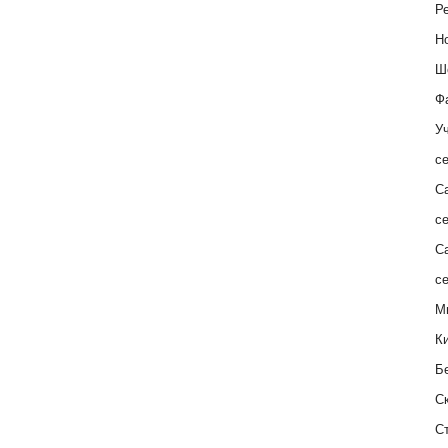
Ре
Н
Ш
Ф
Уч
с
С
с
С
с
М
К
Б
С
С