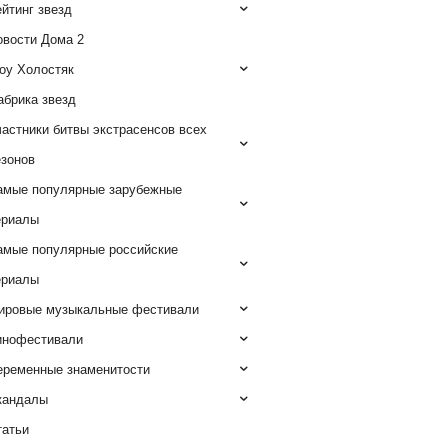
йтинг звезд
овости Дома 2
оу Холостяк
абрика звезд
астники битвы экстрасенсов всех
езонов
амые популярные зарубежные
ериалы
амые популярные российские
ериалы
ировые музыкальные фестивали
инофестивали
еременные знаменитости
кандалы
татьи