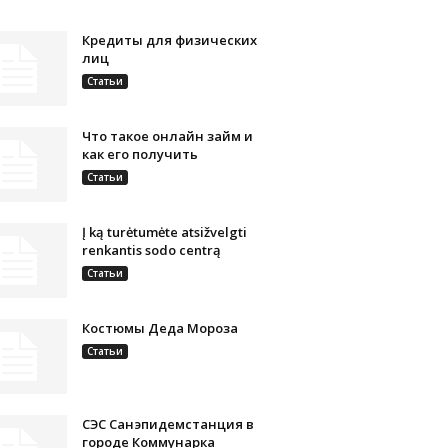
Кредиты для физических
лиц
Статьи
Что такое онлайн займ и
как его получить
Статьи
Į ką turėtumėte atsižvelgti
renkantis sodo centrą
Статьи
Костюмы Деда Мороза
Статьи
СЭС Санэпидемстанция в
городе Коммунарка