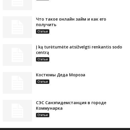
Что такое онлайн займ и как его
получить
Статьи
Į ką turėtumėte atsižvelgti renkantis sodo
centrą
Статьи
Костюмы Деда Мороза
Статьи
СЭС Санэпидемстанция в городе
Коммунарка
Статьи