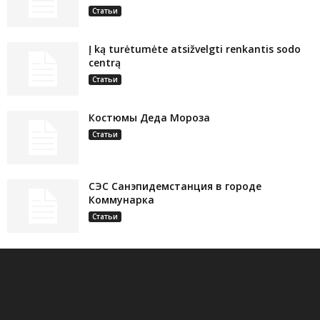
Статьи
Į ką turėtumėte atsižvelgti renkantis sodo
centrą
Статьи
Костюмы Деда Мороза
Статьи
СЭС Санэпидемстанция в городе
Коммунарка
Статьи