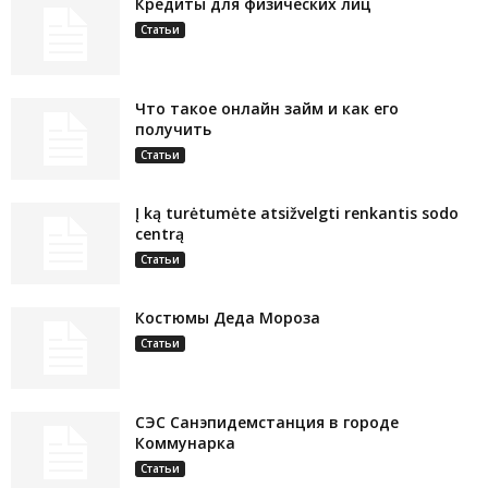
Кредиты для физических лиц
Статьи
Что такое онлайн займ и как его
получить
Статьи
Į ką turėtumėte atsižvelgti renkantis sodo
centrą
Статьи
Костюмы Деда Мороза
Статьи
СЭС Санэпидемстанция в городе
Коммунарка
Статьи