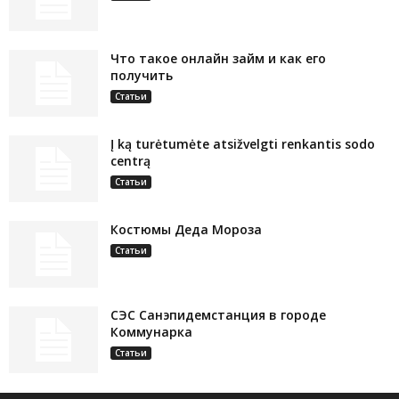
Что такое онлайн займ и как его
получить
Статьи
Į ką turėtumėte atsižvelgti renkantis sodo
centrą
Статьи
Костюмы Деда Мороза
Статьи
СЭС Санэпидемстанция в городе
Коммунарка
Статьи