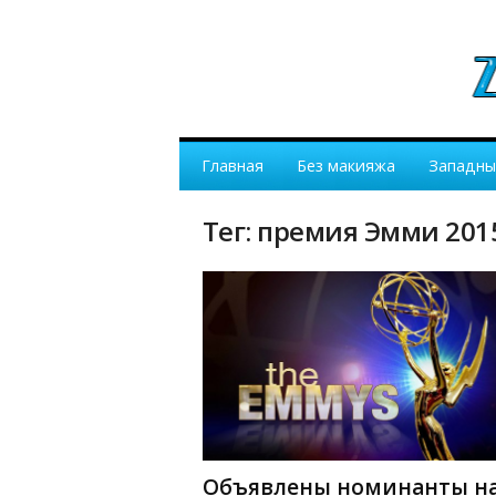
Главная
Без макияжа
Западны
Тег: премия Эмми 201
Объявлены номинанты н