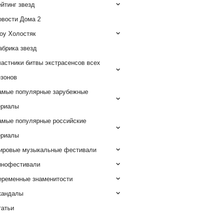
йтинг звезд
овости Дома 2
оу Холостяк
абрика звезд
астники битвы экстрасенсов всех
езонов
амые популярные зарубежные
ериалы
амые популярные российские
ериалы
ировые музыкальные фестивали
инофестивали
еременные знаменитости
кандалы
татьи