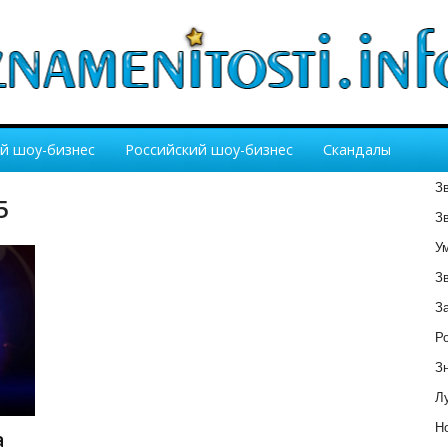
й шоу-бизнес
Российский шоу-бизнес
Скандалы
З
5
З
У
З
З
Р
З
Лу
Но
а