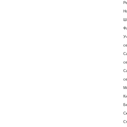
Ре
Н
Ш
Ф
Уч
с
С
с
С
с
М
К
Б
С
С