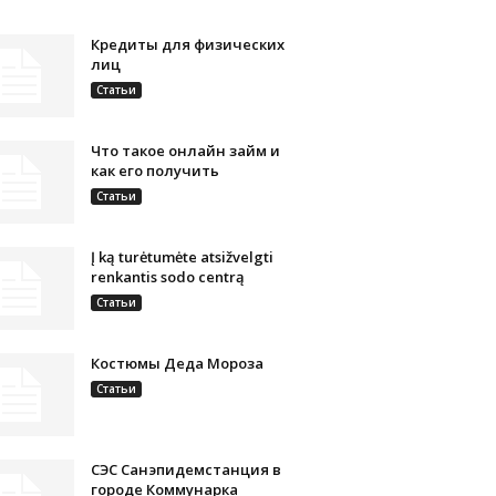
Кредиты для физических
лиц
Статьи
Что такое онлайн займ и
как его получить
Статьи
Į ką turėtumėte atsižvelgti
renkantis sodo centrą
Статьи
Костюмы Деда Мороза
Статьи
СЭС Санэпидемстанция в
городе Коммунарка