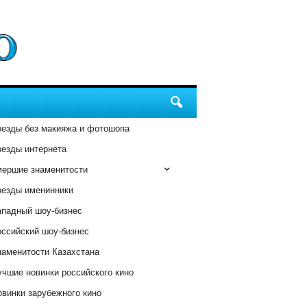
везды без макияжа и фотошопа
везды интернета
мершие знаменитости
везды именинники
ападный шоу-бизнес
оссийский шоу-бизнес
наменитости Казахстана
чшие новинки российского кино
винки зарубежного кино