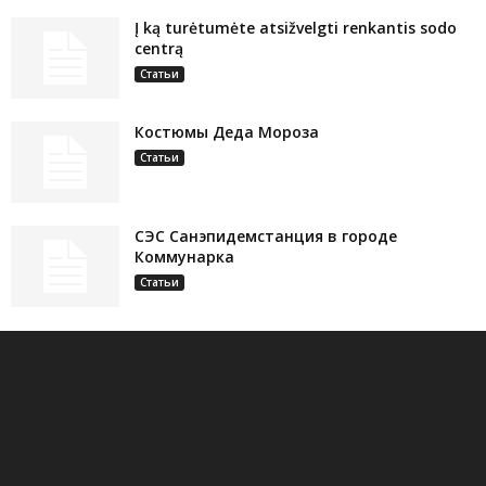
Į ką turėtumėte atsižvelgti renkantis sodo
centrą
Статьи
Костюмы Деда Мороза
Статьи
СЭС Санэпидемстанция в городе
Коммунарка
Статьи