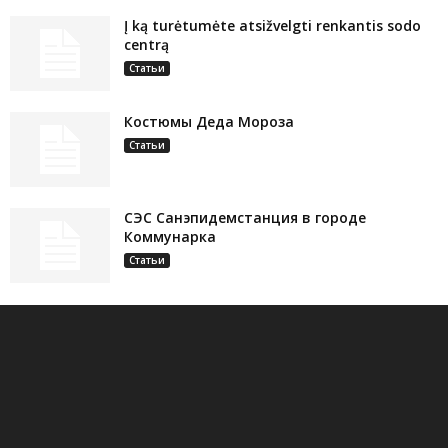
Į ką turėtumėte atsižvelgti renkantis sodo
centrą
Статьи
Костюмы Деда Мороза
Статьи
СЭС Санэпидемстанция в городе
Коммунарка
Статьи