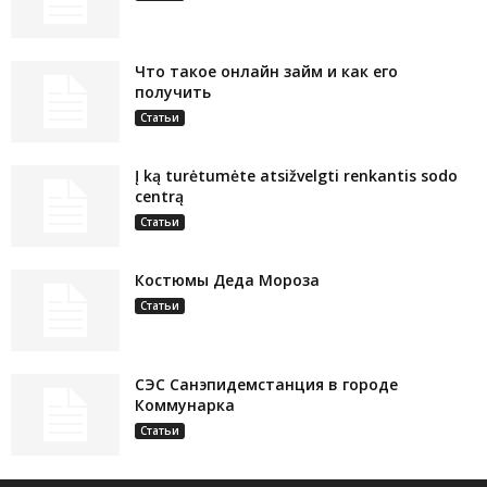
Что такое онлайн займ и как его
получить
Статьи
Į ką turėtumėte atsižvelgti renkantis sodo
centrą
Статьи
Костюмы Деда Мороза
Статьи
СЭС Санэпидемстанция в городе
Коммунарка
Статьи