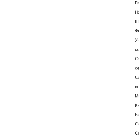
Ре
Н
Ш
Ф
Уч
с
С
с
С
с
М
К
Б
С
С