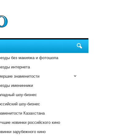
везды без макияжа и фотошопа
везды интернета
мершие знаменитости
везды именинники
ападный шоу-бизнес
оссийский шоу-бизнес
наменитости Казахстана
чшие новинки российского кино
винки зарубежного кино