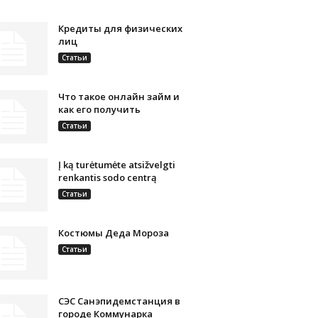
Кредиты для физических
лиц
Статьи
Что такое онлайн займ и
как его получить
Статьи
Į ką turėtumėte atsižvelgti
renkantis sodo centrą
Статьи
Костюмы Деда Мороза
Статьи
СЭС Санэпидемстанция в
городе Коммунарка