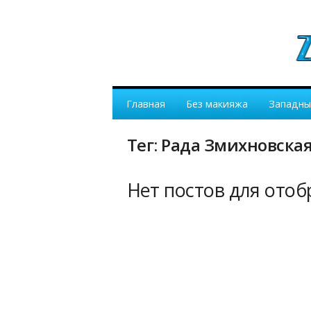
Главная
Без макияжа
Западны
Тег: Рада Змихновска
Нет постов для ото