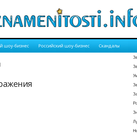
й шоу-бизнес
Российский шоу-бизнес
Скандалы
З
я
З
У
бражения
З
З
Р
З
Лу
Но