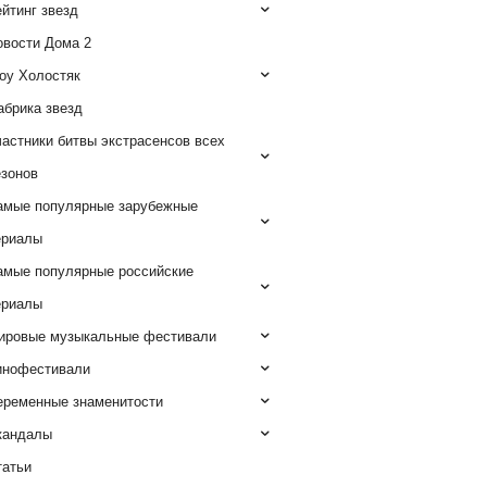
йтинг звезд
овости Дома 2
оу Холостяк
абрика звезд
астники битвы экстрасенсов всех
езонов
амые популярные зарубежные
ериалы
амые популярные российские
ериалы
ировые музыкальные фестивали
инофестивали
еременные знаменитости
кандалы
татьи