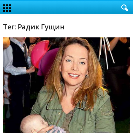
Тег: Радик Гущин