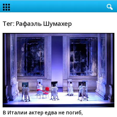
Тег: Рафаэль Шумахер
В Италии актер едва не погиб,