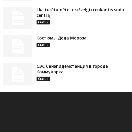
Į ką turėtumėte atsižvelgti renkantis sodo
centrą
Статьи
Костюмы Деда Мороза
Статьи
СЭС Санэпидемстанция в городе
Коммунарка
Статьи