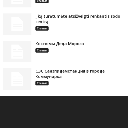
Статьи
Į ką turėtumėte atsižvelgti renkantis sodo
centrą
Статьи
Костюмы Деда Мороза
Статьи
СЭС Санэпидемстанция в городе
Коммунарка
Статьи