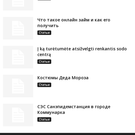
Что такое онлайн займ и как его
получить
Статьи
Į ką turėtumėte atsižvelgti renkantis sodo
centrą
Статьи
Костюмы Деда Мороза
Статьи
СЭС Санэпидемстанция в городе
Коммунарка
Статьи