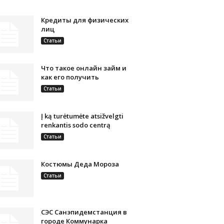
Кредиты для физических
лиц
Статьи
Что такое онлайн займ и
как его получить
Статьи
Į ką turėtumėte atsižvelgti
renkantis sodo centrą
Статьи
Костюмы Деда Мороза
Статьи
СЭС Санэпидемстанция в
городе Коммунарка