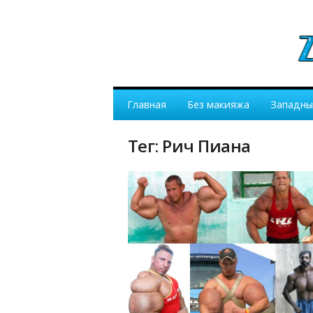
Главная
Без макияжа
Западны
Тег: Рич Пиана