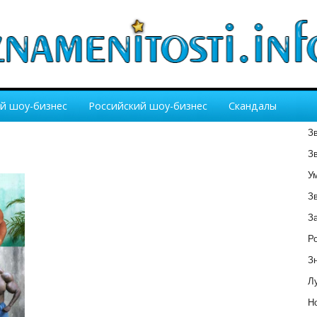
й шоу-бизнес
Российский шоу-бизнес
Скандалы
З
З
У
З
З
Р
З
Лу
Но