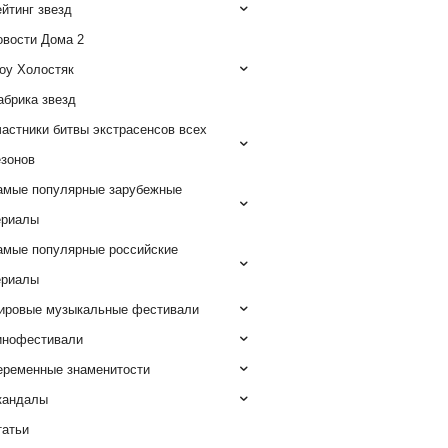
йтинг звезд
овости Дома 2
оу Холостяк
абрика звезд
астники битвы экстрасенсов всех
езонов
амые популярные зарубежные
ериалы
амые популярные российские
ериалы
ировые музыкальные фестивали
инофестивали
еременные знаменитости
кандалы
татьи