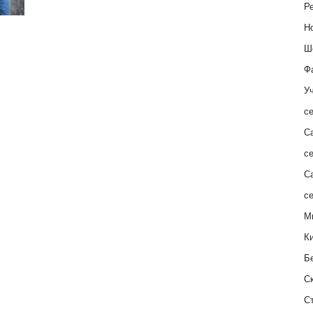
Ре
Н
Ш
Ф
Уч
с
С
с
С
с
М
К
Б
С
С