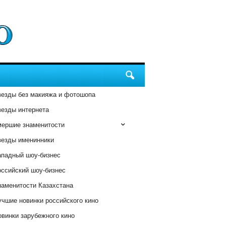
везды без макияжа и фотошопа
везды интернета
мершие знаменитости
везды именинники
ападный шоу-бизнес
оссийский шоу-бизнес
наменитости Казахстана
чшие новинки российского кино
винки зарубежного кино