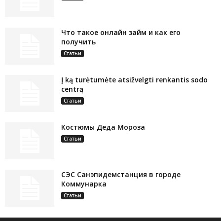
Что такое онлайн займ и как его
получить
Статьи
Į ką turėtumėte atsižvelgti renkantis sodo
centrą
Статьи
Костюмы Деда Мороза
Статьи
СЭС Санэпидемстанция в городе
Коммунарка
Статьи