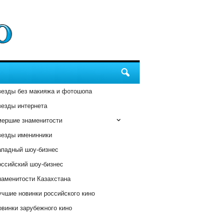
везды без макияжа и фотошопа
везды интернета
мершие знаменитости
везды именинники
ападный шоу-бизнес
оссийский шоу-бизнес
наменитости Казахстана
чшие новинки российского кино
винки зарубежного кино