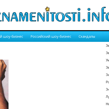
й шоу-бизнес
Российский шоу-бизнес
Скандалы
З
З
У
З
З
Р
З
Лу
Но