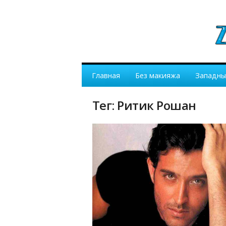
Главная
Без макияжа
Западны
Тег: Ритик Рошан