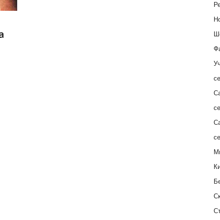
Ре
Н
а
Ш
Ф
Уч
с
С
с
С
с
М
К
Б
С
С