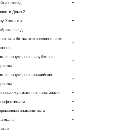
йтинг звезд
овости Дома 2
оу Холостяк
абрика звезд
астники битвы экстрасенсов всех
езонов
амые популярные зарубежные
ериалы
амые популярные российские
ериалы
ировые музыкальные фестивали
инофестивали
еременные знаменитости
кандалы
татьи