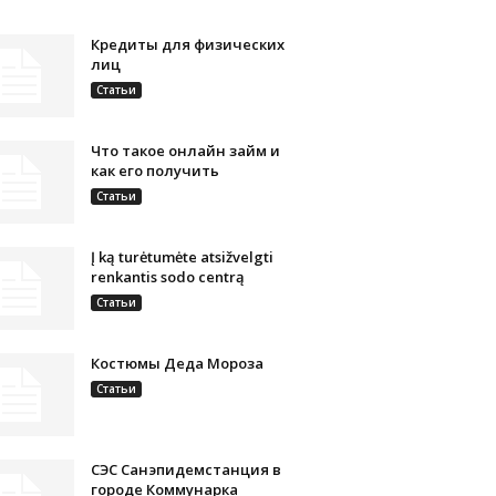
Кредиты для физических
лиц
Статьи
Что такое онлайн займ и
как его получить
Статьи
Į ką turėtumėte atsižvelgti
renkantis sodo centrą
Статьи
Костюмы Деда Мороза
Статьи
СЭС Санэпидемстанция в
городе Коммунарка