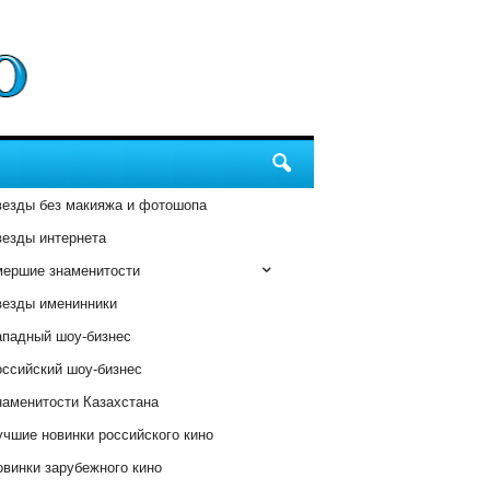
везды без макияжа и фотошопа
везды интернета
мершие знаменитости
везды именинники
ападный шоу-бизнес
оссийский шоу-бизнес
наменитости Казахстана
чшие новинки российского кино
винки зарубежного кино