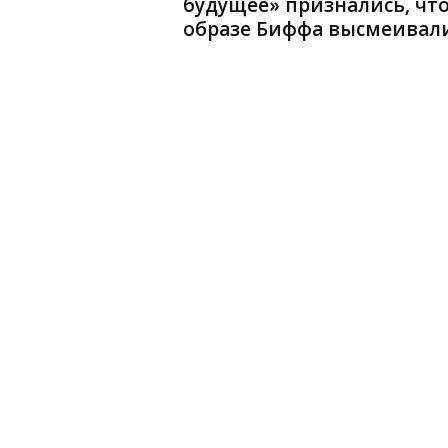
будущее» признались, что
образе Биффа высмеивали.