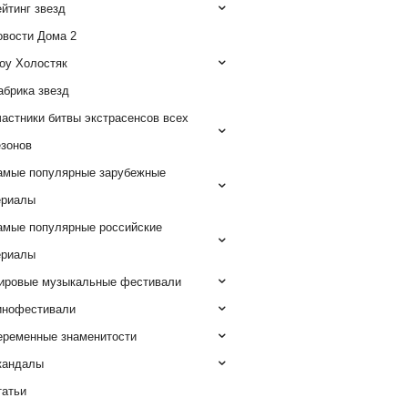
йтинг звезд
овости Дома 2
оу Холостяк
абрика звезд
астники битвы экстрасенсов всех
езонов
амые популярные зарубежные
ериалы
амые популярные российские
ериалы
ировые музыкальные фестивали
инофестивали
еременные знаменитости
кандалы
татьи