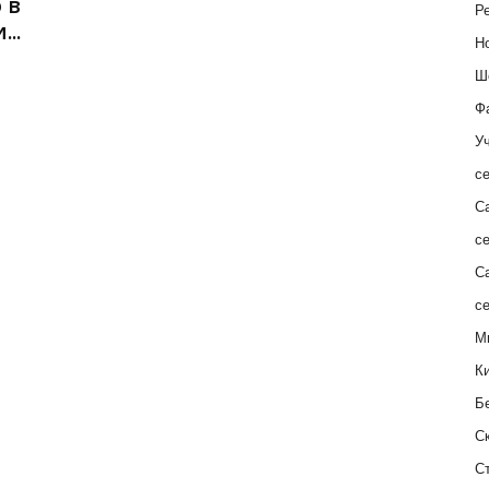
 в
Ре
..
Н
Ш
Ф
Уч
с
С
с
С
с
М
К
Б
С
С