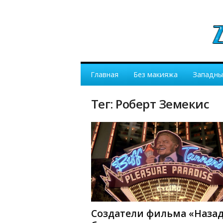
Главная
Без макияжа
Западны
Тег: Роберт Земекис
Создатели фильма «Назад