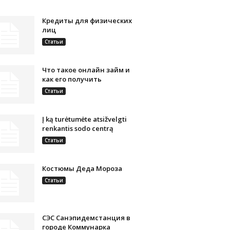
Кредиты для физических
лиц
Статьи
Что такое онлайн займ и
как его получить
Статьи
Į ką turėtumėte atsižvelgti
renkantis sodo centrą
Статьи
Костюмы Деда Мороза
Статьи
СЭС Санэпидемстанция в
городе Коммунарка