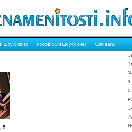
й шоу-бизнес
Российский шоу-бизнес
Скандалы
З
З
У
З
З
Р
З
Лу
 в
Но