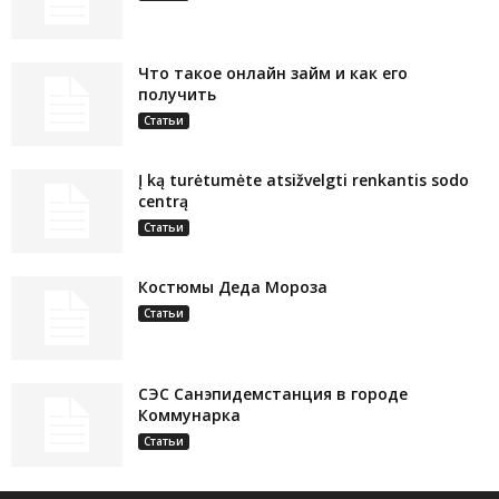
Что такое онлайн займ и как его
получить
Статьи
Į ką turėtumėte atsižvelgti renkantis sodo
centrą
Статьи
Костюмы Деда Мороза
Статьи
СЭС Санэпидемстанция в городе
Коммунарка
Статьи