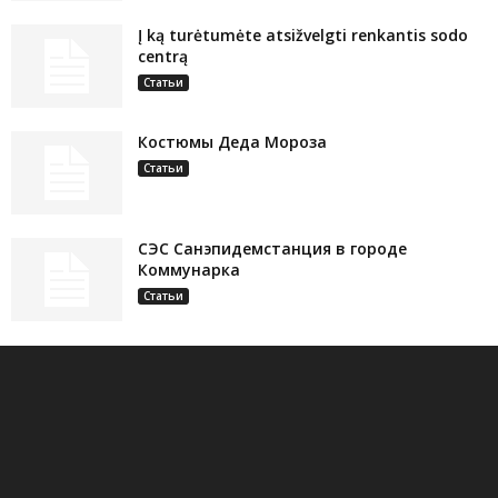
Į ką turėtumėte atsižvelgti renkantis sodo
centrą
Статьи
Костюмы Деда Мороза
Статьи
СЭС Санэпидемстанция в городе
Коммунарка
Статьи