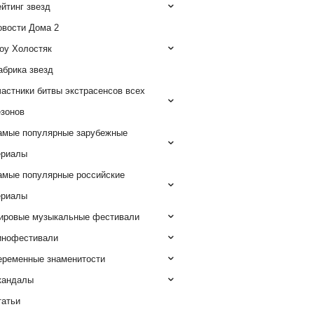
йтинг звезд
овости Дома 2
оу Холостяк
абрика звезд
астники битвы экстрасенсов всех
езонов
амые популярные зарубежные
ериалы
амые популярные российские
ериалы
ировые музыкальные фестивали
инофестивали
еременные знаменитости
кандалы
татьи