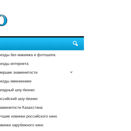
везды без макияжа и фотошопа
везды интернета
мершие знаменитости
везды именинники
ападный шоу-бизнес
оссийский шоу-бизнес
наменитости Казахстана
чшие новинки российского кино
винки зарубежного кино