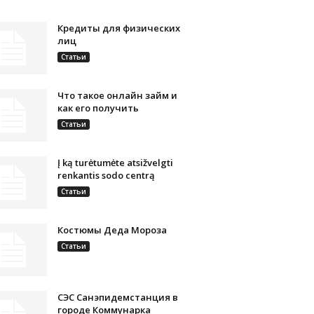
Кредиты для физических
лиц
Статьи
Что такое онлайн займ и
как его получить
Статьи
Į ką turėtumėte atsižvelgti
renkantis sodo centrą
Статьи
Костюмы Деда Мороза
Статьи
СЭС Санэпидемстанция в
городе Коммунарка