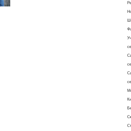
Ре
Н
Ш
Ф
Уч
с
С
с
С
с
М
К
Б
С
С