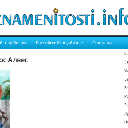
й шоу-бизнес
Российский шоу-бизнес
Скандалы
З
ос Алвес
З
У
З
З
Р
З
Лу
Но