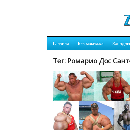
Главная
Без макияжа
Западны
Тег: Ромарио Дос Сант