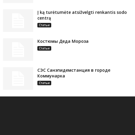
Į ką turėtumėte atsižvelgti renkantis sodo
centrą
Статьи
Костюмы Деда Мороза
Статьи
СЭС Санэпидемстанция в городе
Коммунарка
Статьи